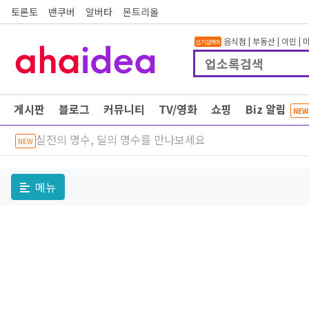
토론토
밴쿠버
알버타
몬트리올
음식점
|
부동산
|
이민
|
인기검색어
게시판
블로그
커뮤니티
TV/영화
쇼핑
Biz 알림
NEW
실전의 명수, 딜의 명수를 만나보세요
NEW
메뉴