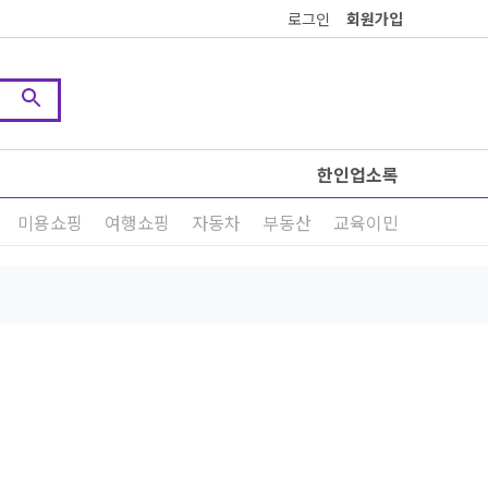
로그인
회원가입
한인업소록
미용쇼핑
여행쇼핑
자동차
부동산
교육이민