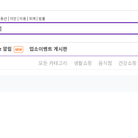
부동산
|
이민
|
미용
|
회계
|
법률
iz 알림
업소이벤트 게시판
NEW
모든 카테고리
생활쇼핑
음식점
건강쇼핑