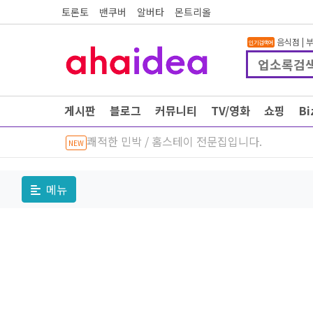
토론토
밴쿠버
알버타
몬트리올
음식점
|
인기검색어
게시판
블로그
커뮤니티
TV/영화
쇼핑
B
쾌적한 민박 / 홈스테이 전문집입니다.
NEW
메뉴