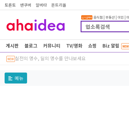
토론토
밴쿠버
알버타
몬트리올
음식점
|
부동산
|
이민
|
인기검색어
게시판
블로그
커뮤니티
TV/영화
쇼핑
Biz 알림
NEW
실전의 명수, 딜의 명수를 만나보세요
NEW
메뉴