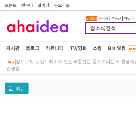
토론토
밴쿠버
알버타
몬트리올
음식점
|
부동산
|
이민
|
인기검색어
게시판
블로그
커뮤니티
TV/영화
쇼핑
Biz 알림
NEW
앞으로도 로열르페이지 한인부동산은 동포여러분의 성공적
NEW
민생활
메뉴