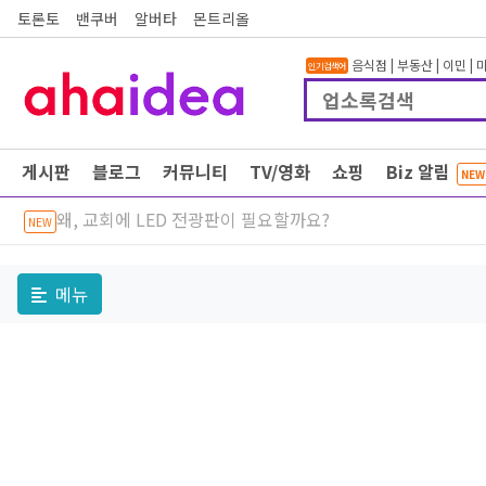
토론토
밴쿠버
알버타
몬트리올
음식점
|
부동산
|
이민
|
인기검색어
게시판
블로그
커뮤니티
TV/영화
쇼핑
Biz 알림
NEW
왜, 교회에 LED 전광판이 필요할까요?
NEW
메뉴