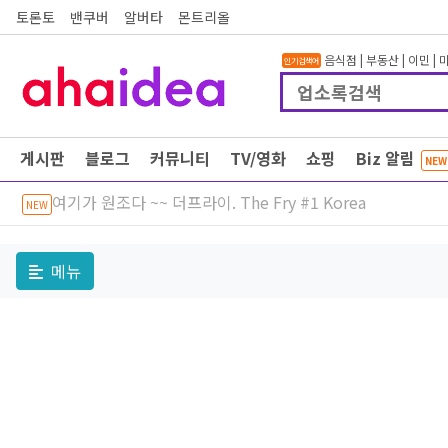
토론토
밴쿠버
알버타
몬트리올
음식점
|
부동산
|
이민
|
인기검색어
게시판
블로그
커뮤니티
TV/영화
쇼핑
Biz 알림
NEW
여기가 원조다 ~~ 더프라이. The Fry #1 Korea
NEW
메뉴