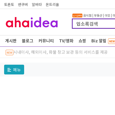
토론토
밴쿠버
알버타
몬트리올
음식점
|
부동산
|
이민
|
인기검색어
게시판
블로그
커뮤니티
TV/영화
쇼핑
Biz 알림
NEW
시내이사, 해외이사, 화물 창고 보관 등의 서비스를 제공
NEW
메뉴