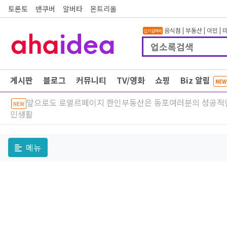
토론토
밴쿠버
알버타
몬트리올
음식점
|
부동산
|
이민
|
인기검색어
게시판
블로그
커뮤니티
TV/영화
쇼핑
Biz 알림
NEW
앞으로도 로열르페이지 한인부동산은 동포여러분의 성공적
NEW
민생활
메뉴