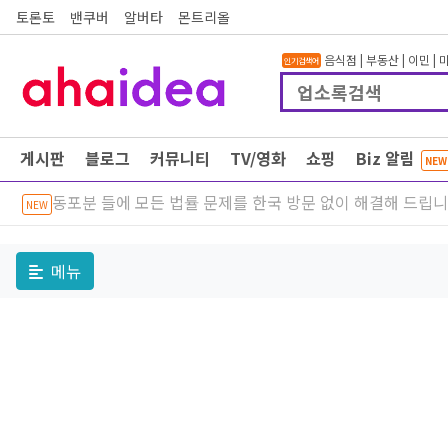
토론토
밴쿠버
알버타
몬트리올
음식점
|
부동산
|
이민
|
인기검색어
게시판
블로그
커뮤니티
TV/영화
쇼핑
Biz 알림
NEW
동포분 들에 모든 법률 문제를 한국 방문 없이 해결해 드립
NEW
메뉴