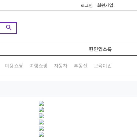
로그인
회원가입
한인업소록
미용쇼핑
여행쇼핑
자동차
부동산
교육이민