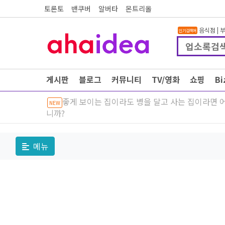
토론토
밴쿠버
알버타
몬트리올
음식점
|
인기검색어
게시판
블로그
커뮤니티
TV/영화
쇼핑
B
좋게 보이는 집이라도 병을 달고 사는 집이라면 
NEW
니까?
메뉴