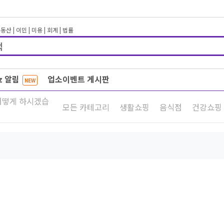
부동산
|
이민
|
미용
|
회계
|
법률
iz 알림
업소이벤트 게시판
NEW
어떻게 하시겠습
모든 카테고리
생활쇼핑
음식점
건강쇼핑