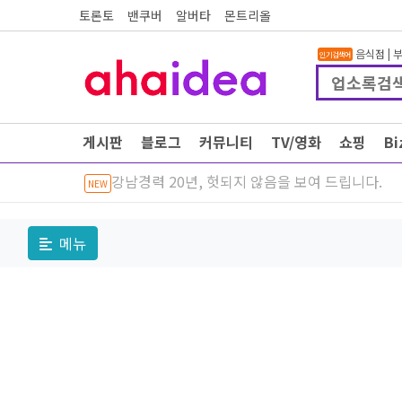
토론토
밴쿠버
알버타
몬트리올
음식점
|
인기검색어
게시판
블로그
커뮤니티
TV/영화
쇼핑
B
강남경력 20년, 헛되지 않음을 보여 드립니다.
NEW
메뉴