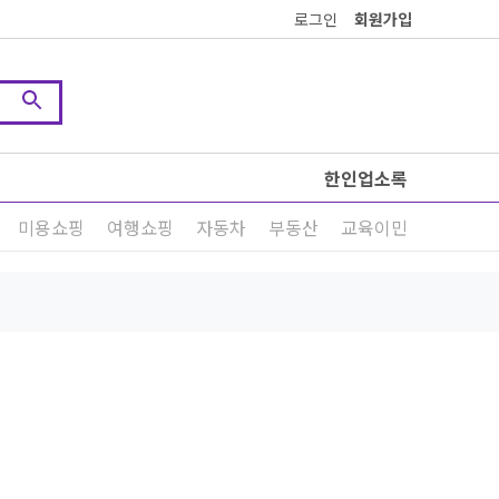
로그인
회원가입
한인업소록
미용쇼핑
여행쇼핑
자동차
부동산
교육이민