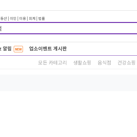
부동산
|
이민
|
미용
|
회계
|
법률
iz 알림
업소이벤트 게시판
NEW
모든 카테고리
생활쇼핑
음식점
건강쇼핑